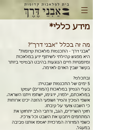
מידע כללי*
מה זה בכלל "אבני דרך"?
"אבני דרך - התכנסות מלאכות קדומות"
היא
מפגש קהילתי לשיתוף ידע במלאכות
ומיומנויות חיים הנוגעות בהיבט הבסיסי ביותר
בקשר שבין האדם לאדמה.
ובתכלס?
5 ימים של התכנסות שבטית:
בעלי הנסיון במלאכות (המורים) יעסקו
במלאכתם, ילמדו, ידגימו, ישתפו ויתנו השראה.
אשפי הסכין והסיר ושופעי ההזנה יכינו ארוחות
כי השבט צועד על קיבתו.
חזקי השרירים, הגב, ורחבי הלב יתחזקו את
המתחמים ויחבקו את השבט וכל צרכיו.
כשפי המדורה המרכזית יאספו אותנו סביבה
במעגל.