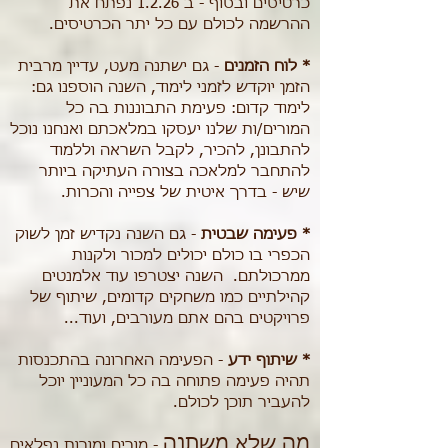
כרטיסים ובסוף - ב 1.2.26 נפתח את
ההרשמה לכולם עם כל יתר הכרטיסים.
* לוח הזמנים
- גם ישתנה מעט, עדיין מרבית
הזמן יוקדש לזמני לימוד, השנה הוספנו גם:
לימוד קדום: פעימת התבוננות בה כל
המורים/ות שלנו יעסקו במלאכתם ואנחנו נוכל
להתבונן, להכיר, לקבל השראה וללמוד
להתחבר למלאכה בצורה העתיקה ביותר
שיש - בדרך איטית של צפייה והכרות.
* פעימה שבטית
- גם השנה נקדיש זמן לשוק
הכפרי בו כולם יכולים למכור ולקנות
ממרכולתם. השנה יצטרפו עוד אלמנטים
קהילתיים כמו משחקים קדומים, שיתוף של
פרויקטים בהם אתם מעורבים, ועוד...
* שיתוף ידע
- הפעימה האחרונה בהתכנסות
תהיה פעימה פתוחה בה כל המעוניין יוכל
להעביר תוכן לכולם.
מה שלא משתנה
- מורים ומורות נפלאים