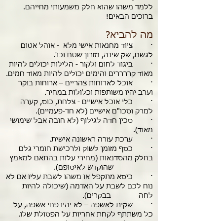
ללמד משהו שהוא חלק משמעותי מחייהם.
ברוכים הבאים!
מה להביא?
· ציוד מחנאות אישי מלא - אוהל אטום
לגשם, שק שינה, מזרון שטח וכו'.
· ביגוד לחום ולקור - הלילות יכולים להיות
מאוד קררררים והימים יכולים להיות מאוד חמים.
· אוכל לארוחות צהריים – ארוחות בוקר
וערב יהיו משותפות וכלולות במחיר.
· כלי אוכל אישיים - צלחת, כוס, קערה
למרק וסכו"ם אישיים (לא חד-פעמיים).
· סכין חדה לגילוף (לא חובה אבל שימושי
מאוד).
· ערכת עזרה ראשונה אישית.
· כסף מזומן לשוק ולרכישת חומרי גלם
בחלק מהסדנאות (מחירי עלות בהתאם למאמץ
שהוקדש לאיסופם).
· כיסא מתקפל או משהו לשבת עליו אם לא
נוח לכם לשבת על האדמה (שיכולה להיות
לחה בבקרים).
· שקית לאשפה – לא יהיו פחי אשפה, על
כל משתתף לקחת אחריות על הפסולת שלו.