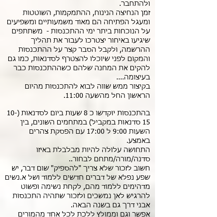
ולהתחבר.
זמן הנחיצה הנינוח, ההתמקמות, השוטטות
ומעגל הפתיחה הם מאוד משמעותיים ומשפיעים
על הנוכחות ביתר ימי ההתכנסות - משתתפים
שיגיעו באיחור יצטרכו לעבור את תהליך
ההרשמה, ולקבל הסבר קצר על ההתכנסות
והמקום לפני שיוכלו להצטרף לסדנאות, כמו גם
להקים את המחנה שלהם כשההתכנסות כבר
בעיצומה....
בקיצור ממש שווה לבוא להתכנסות מהיום
הראשון החל מהשעה 11:00.
בהתכנסות יוקדשו כ 8 שעות ביום לסדנאות (10-
15 סדנאות במקביל) במתחמים השונים, בין
השעות 9:00 ל 17:00 עם הפסקת צהרים
באמצע.
התחושה עלולה להיות מבלבלת באיזו
סדנה/מורה/מתחם לבחור..
חשוב לזכור שלא צריך "להספיק" שום דבר, יש
שפע נפלא של דברים חדשים ללמוד ושל א.נשים
מדהימים ללמוד מהם, לקחת נשימה ופשוט
להרגיש לאן נמשכים ולזכור שתהיה התכנסות
אבני דרך גם בשנה הבאה.
אפשר וגם וממולץ ללכת לכל אחד מהמורים