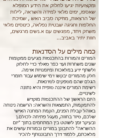
ומקצועיות יגיעו לחלוק את הידע המופלא
שאספו, ימים מלאי למידה והשראה, לילות
של הרצאות, מוזיקה סביב האש , שמיכת
החלפות וחגיגה שבטית נפלאה, כינוסים מלאי
משחק ויחד, מפגשים עם א.נשים מרגשים,
חוות יתיר באביב...
כמה מילים על הסדנאות
המורים והמורות בהתכנסות מגיעים ממקומות
שונים משחרות ועד כפר סאלד כדי לחלוק
ולשתף ידע במלאכות ומיומנויות אדמה.
חלק מהמורים יבקשו דמי שימוש עבור חומרי
הגלם שהם מספקים לסדנאות.
רשימת המורים איננה סופית והיא נתונה
לשינויים.
היום הראשון של ההתכנסות מוקדש
להתמקמות, התמצאות והשראה: הרשמה נינוחה
באוהל קבלת הפנים, הקמת המחנה האישי
שלכם, סיור בחווה, מעגל פתיחה לכולם.ן
ובעיקר זמן לשוטט בין המתחמים בתוך "יום
ההשראה" להתבונן במורים ובמורות עושים את
מלאכתם, ללמוד דרך התבוננותף להכיר