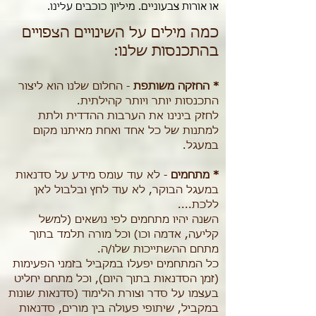
או אורות צבעוניים. מיליון כוכבים עלינו.
כמה מילים על השינויים הצפויים
בהתכנסות שלנו:
*
החזקה משותפת
- החלום שלנו הוא ליצור
התכנסות יותר ויותר קהילתית.
לחזק בינינו את הערבות ההדדית ולתת
למתנות של כל אחד ואחת מאיתנו מקום
במעגל.
* מתחמים
- לא עוד עומס מידע על סדנאות
במעגל הבוקר, לא עוד לחץ ובלבול לאן
ללכת....
השנה יהיו מתחמים לפי נושאים (למשל
קליעה, אדמה וכו) וכל מורה תלמד בתוך
מתחם ההשתייכות שלו/ה.
כל המתחמים יפעלו במקביל בזמני הפעימות
(זמן הסדנאות בתוך היום), וכל מתחם יחליט
בעצמו על סדר וצורת הלימוד (סדנאות שונות
במקביל, שיתופי פעולה בין מורים, סדנאות