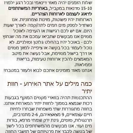
שלוח הזמנים יהיה מאוד דינאמי ובכל רגע ילמדו
15-10 סדנאות במקביל,
באחריות המשתתפים
לדאוג לעצמם לארוחות הצהריים
.
הארוחות יהיו פשוטות, מזינות וצמחוניות. אנו
נשתדל לספק מים חמים לתה/קפה לאורך שעות
היום. אם יש לכם רגישות או העדפה לאוכל
מסוים אנו מבקשים שתביאו עמכם את מה שנחוץ
לכם - באוכל יהיו בהחלט גלוטן וסולניים. לא
נוכל לעמוד בכל בקשה או ציפייה למזון מסוים
או דרך בישול מסוימת, אבל נעשה את מיטב
המאמצים להכין ארוחות טעימות, בריאות
וממלאות.
אנחנו מאוד מזמינים אתכם לבוא ולעזור במטבח!
כמה מילים על אתר האירוע - חוות
יתיר
ההתכנסות תהיה בוואדי מקסים המוקף בגבעות
רכות שנמצא בסמוך לחוות יתיר המארחת אותנו.
בחווה מתגוררות שתי משפחות שבחרו לחיות
חיים עצמאיים, 9 מצאצאיהם, 2-6 מתנדבים,
תרנגולות, סוסים, גינת ירק וצמחי מרפא, בורות
מים ועוד. אנו מבקשים מהמשתתפים בכל לשון
של בקשה לכבד את פרטיותם של תושבי החווה