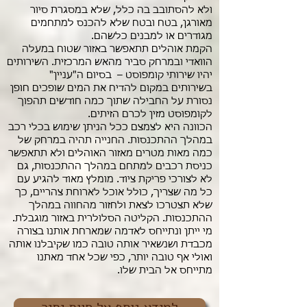
ולא להסתובב בה כלל, שלא במסגרת סיור
מאורגן, בטח ובטח שלא להכנס למתחמים
מגודרים או למבנים כלשהם.
הקמת אוהלים תתאפשר באזור שטוח במעלה
הוואדי ובמרחק סביר מהאש המרכזית. השירותים
יהיו שירותי קומפוסט – בסיום ה"עניין"
בשירותים במקום להדיח את המים שופכים חופן
נסורת על החבילה שתוך כמה חודשים תהפוך
לקומפוסט מזין לכרם הזיתים.
הכוונה היא לצמצם ככל הניתן שימוש בכלי רכב
במהלך ההתכנסות. החנייה תהיה במרחק של
כמה מאות מטרים מאזור האוהלים ולא תתאפשר
כניסת רכבים למתחם במהלך ההתכנסות, גם
לא לצורכי פריקת ציוד. מומלץ מאוד להגיע עם
כל מה שצריך, כולל אוכל לארוחת צהריים, כך
שלא תצטרכו לצאת ולחזור מהחווה במהלך
ההתכנסות. הקליטה הסלולרית באזור מוגבלת.
מי ייתן ונתייחס לאדמה שמארחת אותנו בצורה
מכבדת ושנשאיר אותה טובה כמו שקיבלנו אותה
ואולי אף טובה יותר, כפי שכל אחד מאתנו
מתייחס אל הבית שלו.