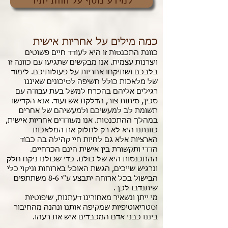
למידע נוסף על חוות יתיר
כמה מילים על אחריות אישית
כוונת התכנסות זו היא לעודד חיים פשוטים
ויצרנות עצמית. אנו מבקשים שתגיעו עם כוונה זו
בלבכם ושתיקחו אחריות על פעולותיכם. לימוד
של מלאכות כולל חשיפה לסיכונים שאיננו
רגילים אליהם בהכרח למשל בעת עבודה עם
סכין, סיתות צור, הדלקת אש ועוד. אנא הקדישו
תשומת לב למעשיכם ולמעשיהם של אחרים
במהלך ההתכנסות. אנו מעודדים אחריות אישית,
כוונתנו היא לא רק לחלוק את המלאכות
הארציות אלא גם לחיות חיי קהילה בה כבוד
הדדי ותקשורת בין אישית הינם הכרחיים.
ההתכנסות היא של כולנו. כדי שכולנו ניקח חלק
ונרגיש שייכים, הגשת האוכל בארוחות וניקוי כלי
הבישול בכל ארוחה יתבצע ע"י 8-6 משתתפים
שיתנדבו לכך.
מי ייתן ונשאיר מאחורינו דעתנות, שיפוטיות
וסטריאוטיפיות שמקיפה אותנו ונהנה מהחיבור
ביננו כבני אדם המכבדים איש את רעהו.