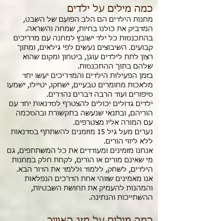
כמה מילים על ילדים
מחנות הילדים הם הלב הפועם של השבט,
המדביק את כולנו בחיות, שמחה והשראה.
בהתכנסות כל ילד ישובץ למחנה עם מדריכים
קבועים. השיבוצים נעשים לפי גילאים, ומתוך
רצון לתת לילדים עוגן, ביטחון ומקום שהוא
שלהם בתוך ההתכנסות.
בזמן הפעילות הילדים והמדריכים יעשו יחד
מלאכות מחומרים טבעיים, ישחקו, יטיילו, ישמעו
סיפורים ועוד הרבה דברים נהדרים.
ילדים גדולים יכולים להצטרף לסדנאות יחד עם
הוריהם, ובתנאי שנעשה בתקשורת ובהסכמה
עם המורה אליו מצטרפים.
נערים מעל גיל 15 מוזמנים להשתתף בסדנאות
ללא ליווי הורים.
אנחנו מזמינים ומעודדים את כל המשתתפים, גם
מי שאינם מורים או הורים, לקחת חלק במחנות
הילדים, לשחק, ללמוד וללמד את הדור הבא.
אנו מאמינים שזוהי אחת הדרכים הנפלאות
והמהנות להעמיק את תחושת השבטיות,
ההשתייכות והנתינה.
כמה מילים על מזג האוויר