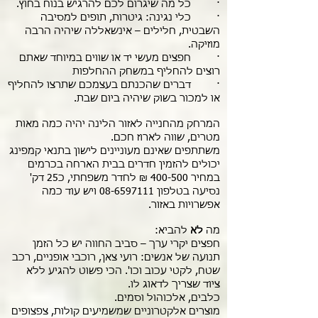
· כל מה שיגרום לכם להרגיש בנוח בחוץ.
· כלי נגינה: גיטרות, תופים למסיבה
השבטית, חלילים – אינשאללה שיהיה הרבה
מוזיקה.
· חפצים מעשי יד או שווים במיוחד שאתם
רוצים להחליף במשחק ההחלפות
· דברים שהכנתם בעצמכם שתרצו להחליף
או למכור בשוק שיהיה ביום שבת.
המרחק מהחנייה לאזור הלינה יהיה כמה מאות
מטרים, שווה לארוז חכם.
משתתפים שאינם מעוניינים לישון בתנאי קמפינג
יכולים להזמין חדרים בבית הארחה בכרמים
במחיר 400-500 ₪ לחדר משפחתי, כ25 דק'
נסיעה בטלפון
08-6597111
ויש עוד כמה
אפשרויות באזור.
מה
לא
להביא:
חפצים יקרי ערך – סביב החווה יש כל הזמן
תנועה של אנשים: רועי צאן, רוכבי אופניים, רכב
שטח, לקטי עכוב וכו'. הכי פשוט להגיע ללא
ציוד שצריך לדאוג לו.
כלבים, אלכוהול וסמים.
מוצרים אלקטרוניים שמשמיעים קולות, צפצופים