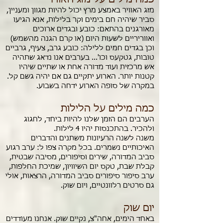
מזג האוויר באמצע מרץ יכול להיות מגוון ומעניין,
סביר שיהיה חם בימים וקר בלילות, אנא הגיעו
מאורגנים בהתאם: כובע ובגדים ארוכים
ואווריריים לשעות היום (או קרם הגנה מהשמש)
וכן בגדים חמים ללילה: כובע גרב, צעיף, גרביים
טובות, גטקעס וכו'... בערבים אנו נדאג שתהיה
אש מרכזית ועוד מדורה אחת או שתיים שיהיו
קטנות יותר. הארוע יתקיים גם אם יהיה גשם קל.
במקרה של סופה הארוע ידחה בשבוע.
כמה מילים על הלילות
הערבים הם הזמן שלנו להיות ביחד, לחגוג
ולהכיר. בהתכנסות יהיו 4 לילות.
משנה לשנה הרעיונות משתנים והדברים
האיכותיים נשמרים. בכל מקרה צפו ל: ערב רגוע
סביב המדורה, שירים וסיפורים, מסיבה שבטית,
קבלת שבת, טקס יום השיוויון, שמיכת החלפות,
ערב סיפור סיפורים סביב המדורה, הרצאות, אולי
גם סרטים רלוונטיים, ויום שוק.
יום שוק
באחד הימים, אחה"צ, נקיים שוק. אנחנו מעודדים