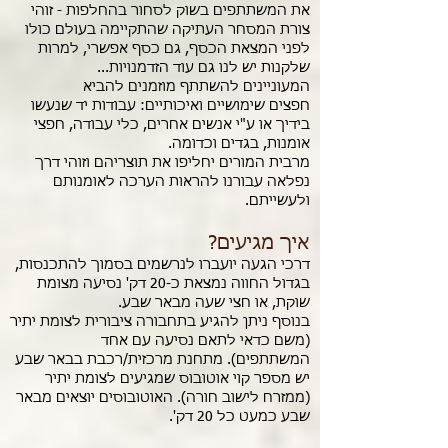
את המשתתפים בשוק לסחור בהחלפות - זוהי
צורת המסחר העתיקה שהתקיימה בעולם כולו
לפני המצאת הכסף, גם כסף אפשרי, למרות
שלקנות יש לנו גם עוד הזדמנויות...
המעוניינים להשתתף מוזמנים להביא
חפצים שימושיים ואיכותיים: עבודות יד שנעשו
בידיך או ע"י אנשים אחרים, כלי עבודה, חפצי
אומנות, בגדים וכדומה.
מרבית המורים יחליפו את תוצריהם וזוהי דרך
נפלאה עבורנו להראות הערכה לאומנותם
ולעשייתם.
איך מגיעים?
דרכי הגעה יועברו לנרשמים בסמוך להתכנסות,
בגדול החווה נמצאת כ-20 דק' נסיעה מצומת
שוקת, או חצי שעה מבאר שבע.
בנוסף ניתן להגיע בתחבורה ציבורית לצומת יתיר
(משם כדאי לתאם נסיעה עם אחד
המשתתפים). מתחנת מרכזית/רכבת בבאר שבע
יש מספר קוי אוטובוס שמגיעים לצומת יתיר
(ממזרח לישוב חורה). האוטובוסים יוצאים מבאר
שבע כמעט כל 20 דק'.