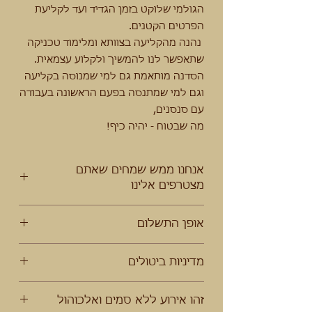
הגולמי שלוקט בזמן הגדיד ועד לקליעת
הפרטים הקטנים.
נהנה מהקליעה בצוותא ומלימוד טכניקה
שתאפשר לנו להמשיך ולקלוע עצמאית.
הסדנה מותאמת גם למי שמנוסה בקליעה
וגם למי שמתנסה בפעם הראשונה בעבודה
עם סנסנים,
מה שבטוח - יהיה כיף!
אנחנו ממש שמחים שאתם
מצטרפים אלינו
אנא קיראו בעיון את המידע למשתתף לפני
אופן התשלום
ההרשמה:
https://www.avneiderech.com/7
info
מקדמה המבטיחה מקום בסדנה בכרטיס
מדיניות ביטולים
אשראי כעת, יתרת התשלום לאירוע תועבר
כשבועיים לפני האירוע - פרטים במייל
עד ה3 לספטמבר יוחזרו דמי הכרטיס
זהו אירוע ללא סמים ואלכוהול
פחות 50% מהמקדמה - דמי טיפול.