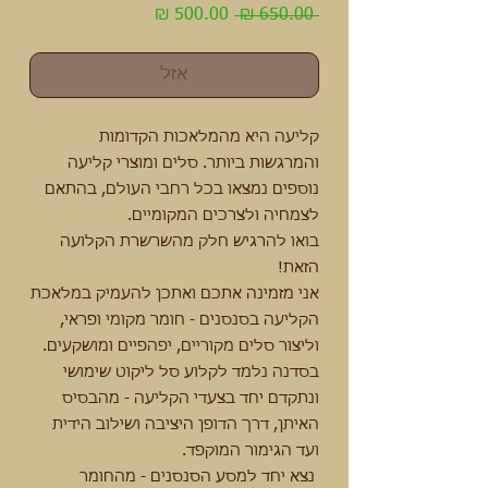
מחיר
מחיר
 ‏650.00 ‏₪ 
רגיל
מבצע
אזל
קליעה היא מהמלאכות הקדומות
והמרגשות ביותר. סלים ומוצרי קליעה
נוספים נמצאו בכל רחבי העולם, בהתאם
לצמחיה ולצרכים המקומיים.
בואו להרגיש חלק מהשרשרת הקלועה
הזאת!
אני מזמינה אתכם ואתכן להעמיק במלאכת
הקליעה בסנסנים - חומר מקומי ופראי,
וליצור סלים מקוריים, יפהפיים ומושקעים.
בסדנה נלמד לקלוע סל ליקוט שימושי
ונתקדם יחד בצעדי הקליעה - מהבסיס
האיתן, דרך הדופן היציבה ושילוב הידית
ועד הגימור המוקפד.
נצא יחד למסע הסנסנים - מהחומר